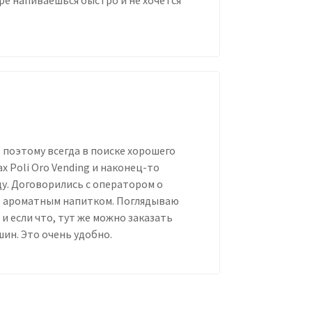
фе напиваешься быстро и не хочется
ь, поэтому всегда в поиске хорошего
 Poli Oro Vending и наконец-то
у. Договорились с оператором о
сь ароматным напитком. Поглядываю
и если что, тут же можно заказать
ин. Это очень удобно.