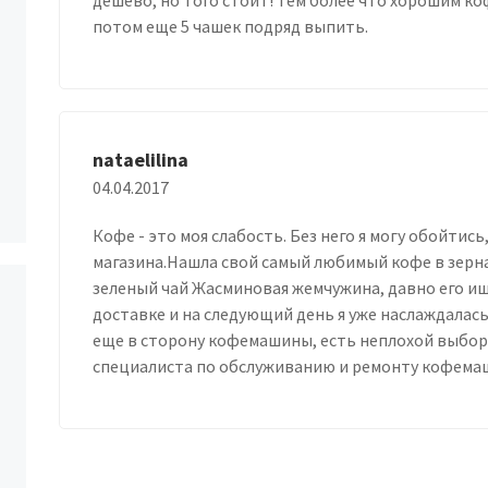
дешево, но того стоит! Тем более что хорошим ко
потом еще 5 чашек подряд выпить.
nataelilina
04.04.2017
Кофе - это моя слабость. Без него я могу обойтис
магазина.Нашла свой самый любимый кофе в зернах
зеленый чай Жасминовая жемчужина, давно его ищ
доставке и на следующий день я уже наслаждала
еще в сторону кофемашины, есть неплохой выбор 
специалиста по обслуживанию и ремонту кофемаш