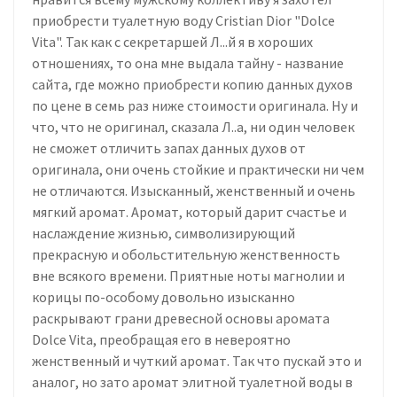
приобрести туалетную воду Cristian Dior "Dolce
Vita". Так как с секретаршей Л...й я в хороших
отношениях, то она мне выдала тайну - название
сайта, где можно приобрести копию данных духов
по цене в семь раз ниже стоимости оригинала. Ну и
что, что не оригинал, сказала Л..а, ни один человек
не сможет отличить запах данных духов от
оригинала, они очень стойкие и практически ни чем
не отличаются. Изысканный, женственный и очень
мягкий аромат. Аромат, который дарит счастье и
наслаждение жизнью, символизирующий
прекрасную и обольстительную женственность
вне всякого времени. Приятные ноты магнолии и
корицы по-особому довольно изысканно
раскрывают грани древесной основы аромата
Dolce Vita, преобращая его в невероятно
женственный и чуткий аромат. Так что пускай это и
аналог, но зато аромат элитной туалетной воды в