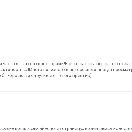
и часто летаю его просторами!Как то наткнулась на этот са
т,как говорится!Много полезного и интересного иногда прос
ебя хорошо..так другим и от этого приятно)
 ссылке попала случайно на их страницу.. и зачиталась новостя