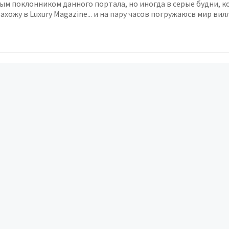
рым поклонником данного портала, но иногда в серые будни, к
хожу в Luxury Magazine... и на пару часов погружаюсв мир вил