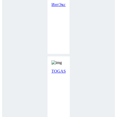
ИнтЭкс
TOGAS