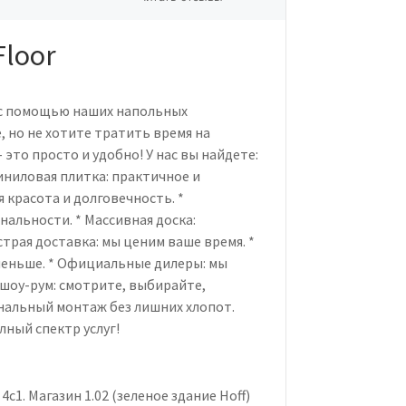
Floor
е с помощью наших напольных
, но не хотите тратить время на
это просто и удобно! У нас вы найдете:
иниловая плитка: практичное и
 красота и долговечность. *
альности. * Массивная доска:
страя доставка: мы ценим ваше время. *
меньше. * Официальные дилеры: мы
 шоу-рум: смотрите, выбирайте,
ональный монтаж без лишних хлопот.
лный спектр услуг!
с1. Магазин 1.02 (зеленое здание Hoff)