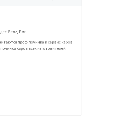
едес-Benz, Бмв
читаются проф починка и сервис каров
 починка каров всех изготовителей.