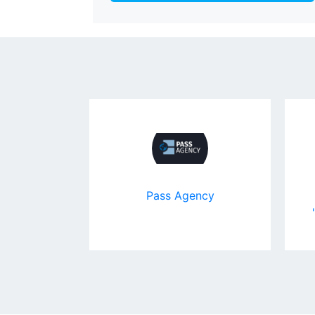
oc
Pass Agency