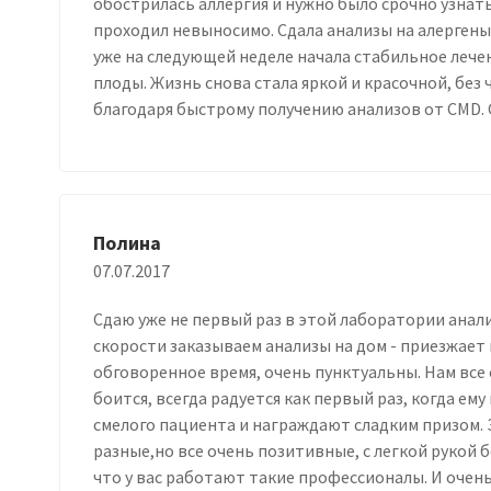
обострилась аллергия и нужно было срочно узнать
проходил невыносимо. Сдала анализы на алергены
уже на следующей неделе начала стабильное лечен
плоды. Жизнь снова стала яркой и красочной, без ч
благодаря быстрому получению анализов от CMD. 
Полина
07.07.2017
Сдаю уже не первый раз в этой лаборатории анали
скорости заказываем анализы на дом - приезжает 
обговоренное время, очень пунктуальны. Нам все 
боится, всегда радуется как первый раз, когда е
смелого пациента и награждают сладким призом. 
разные,но все очень позитивные, с легкой рукой 
что у вас работают такие профессионалы. И очень