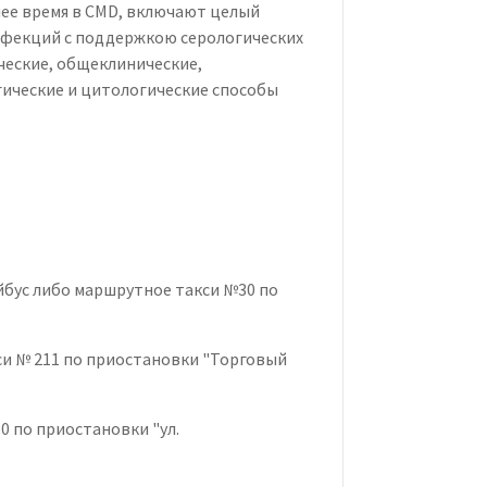
ее время в CMD, включают целый
нфекций с поддержкою серологических
ческие, общеклинические,
гические и цитологические способы
ейбус либо маршрутное такси №30 по
си № 211 по приостановки "Торговый
0 по приостановки "ул.