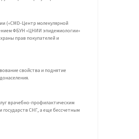
ии («CMD-Центр молекулярной
лением ФБУН «ЦНИИ эпидемиологии»
охраны прав покупателей и
ование свойства и поднятие
донаселения.
слуг врачебно-профилактическим
 государств СНГ, а еще бессчетным