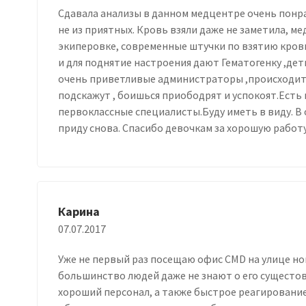
Сдавала анализы в данном медцентре очень понра
не из приятных. Кровь взяли даже не заметила, мед
экиперовке, современные штучки по взятию крови
и для поднятие настроения дают Гематогенку ,де
очень приветливые администраторы ,происходит в
подскажут , боишься приободрят и успокоят.Есть 
первоклассные специалисты.Буду иметь в виду. В
приду снова. Спасибо девочкам за хорошую работу
Карина
07.07.2017
Уже не первый раз посещаю офис CMD на улице но
большинство людей даже не знают о его сущесто
хороший персонал, а также быстрое реагирование