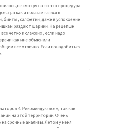
вилось,не смотря на то что процедура
сестра как и полагается вся в
, бинты , салфетки ,даже в успокоение
тишкам раздают шарики .На рецепшн
се четко и слажено , если надо
врачи как мне объяснили
 общем все отлично. Если понадобиться
.
ваторов 4. Рекомендую всем, так как
вании на этой территории. Очень
 на срочные анализы. Летом у меня