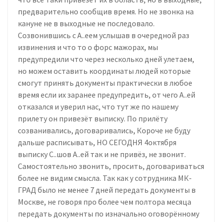
предварительно сообщив время. Но не звонка на
кануне не в выходные не последовало.
Созвонившись с А..еем услышав в очередной раз
извинения и что то о форс мажорах, мы
предупредили что через несколько дней улетаем,
но можем оставить координаты людей которые
смогут принять документы практически в любое
время если их заранее предупредить, от чего А..ей
отказался и уверил нас, что тут же по нашему
прилету он привезёт выписку. По прилёту
созванивались, договаривались, Короче не буду
дальше расписывать, НО СЕГОДНЯ 4октября
выписку С..шов А..ей так и не привёз, не звонит.
Самостоятельно звонить, просить, договариваться
более не видим смысла. Так как у сотрудника МК-
ГРАД было не менее 7 дней передать документы в
Москве, не говоря про более чем полтора месяца
передать документы по изначально оговорённому