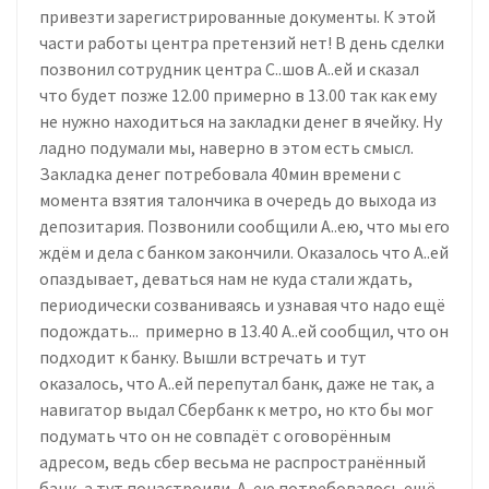
привезти зарегистрированные документы. К этой
части работы центра претензий нет! В день сделки
позвонил сотрудник центра С..шов А..ей и сказал
что будет позже 12.00 примерно в 13.00 так как ему
не нужно находиться на закладки денег в ячейку. Ну
ладно подумали мы, наверно в этом есть смысл.
Закладка денег потребовала 40мин времени с
момента взятия талончика в очередь до выхода из
депозитария. Позвонили сообщили А..ею, что мы его
ждём и дела с банком закончили. Оказалось что А..ей
опаздывает, деваться нам не куда стали ждать,
периодически созваниваясь и узнавая что надо ещё
подождать... примерно в 13.40 А..ей сообщил, что он
подходит к банку. Вышли встречать и тут
оказалось, что А..ей перепутал банк, даже не так, а
навигатор выдал Сбербанк к метро, но кто бы мог
подумать что он не совпадёт с оговорённым
адресом, ведь сбер весьма не распространённый
банк, а тут понастроили. А..ею потребовалось ещё