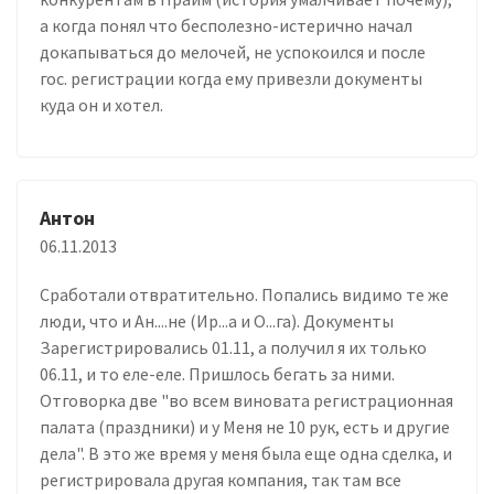
а когда понял что бесполезно-истерично начал
докапываться до мелочей, не успокоился и после
гос. регистрации когда ему привезли документы
куда он и хотел.
Антон
06.11.2013
Сработали отвратительно. Попались видимо те же
люди, что и Ан....не (Ир...а и О...га). Документы
Зарегистрировались 01.11, а получил я их только
06.11, и то еле-еле. Пришлось бегать за ними.
Отговорка две "во всем виновата регистрационная
палата (праздники) и у Меня не 10 рук, есть и другие
дела". В это же время у меня была еще одна сделка, и
регистрировала другая компания, так там все