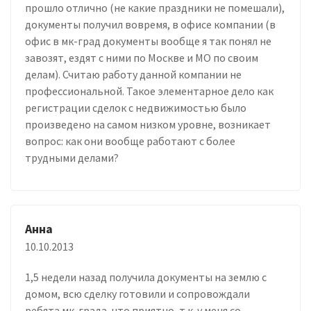
прошло отлично (не какие праздники не помешали),
документы получил вовремя, в офисе компании (в
офис в мк-град документы вообще я так понял не
завозят, ездят с ними по Москве и МО по своим
делам). Считаю работу данной компании не
профессиональной. Такое элементарное дело как
регистрации сделок с недвижимостью было
произведено на самом низком уровне, возникает
вопрос: как они вообще работают с более
трудными делами?
Анна
10.10.2013
1,5 недели назад получила документы на землю с
домом, всю сделку готовили и сопровождали
ребята мк-града, что приятно, т.к. у меня со