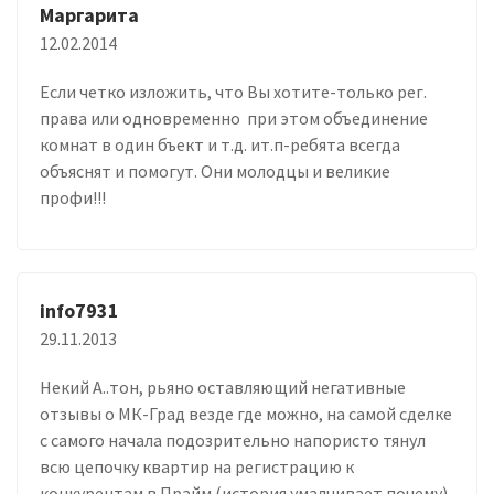
Маргарита
12.02.2014
Если четко изложить, что Вы хотите-только рег.
права или одновременно при этом объединение
комнат в один бъект и т.д. ит.п-ребята всегда
объяснят и помогут. Они молодцы и великие
профи!!!
info7931
29.11.2013
Некий А..тон, рьяно оставляющий негативные
отзывы о МК-Град везде где можно, на самой сделке
с самого начала подозрительно напористо тянул
всю цепочку квартир на регистрацию к
конкурентам в Прайм (история умалчивает почему),