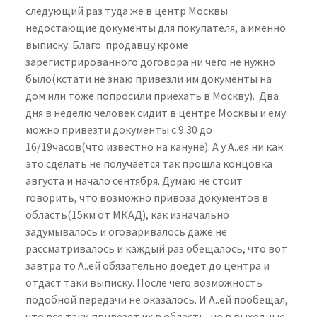
следующий раз туда же в центр Москвы
недостающие документы для покупателя, а именно
выписку. Благо продавцу кроме
зарегистрированного договора ни чего не нужно
было(кстати не знаю привезли им документы на
дом или тоже попросили приехать в Москву). Два
дня в неделю человек сидит в центре Москвы и ему
можно привезти документы с 9.30 до
16/19часов(что известно на кануне). А у А..ея ни как
это сделать не получается так прошла концовка
августа и начало сентября. Думаю не стоит
говорить, что возможно привоза документов в
область(15км от МКАД), как изначально
задумывалось и оговаривалось даже не
рассматривалось и каждый раз обещалось, что вот
завтра то А..ей обязательно доедет до центра и
отдаст таки выписку. После чего возможность
подобной передачи не оказалось. И А..ей пообещал,
что все таки привезёт их в область, но в выходные,