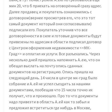
мин 20, что б приехать на оговорённый сразу адрес.
Далее продавец и покупатель ознакомились с
договором(вернее просмотрев его, что это тот
самый документ который они согласовывали)
подписали его. Покупатель уточнив что все
договорённости в силе и готовые документы будут
привезены по адресам в области подписал договор
с Центром оформления недвижимости <<МК-
Град>> и оплатил их услуги. Все разъехались. Через
несколько дней пришлось напомнить А..ею, что он
обещал выслать на почту опись сданных
документов на регистрацию. Опись пришла на
следующий день. 14 числа в центре мк-град было
собрание и А..ей не успел съездить за нашими
документами, пообещав что 15 числа точно их
получит, что и произошло. Про то что документы
надо привезти в область А..ей как то забыл и
предложил встретиться где нибудь в Москве,