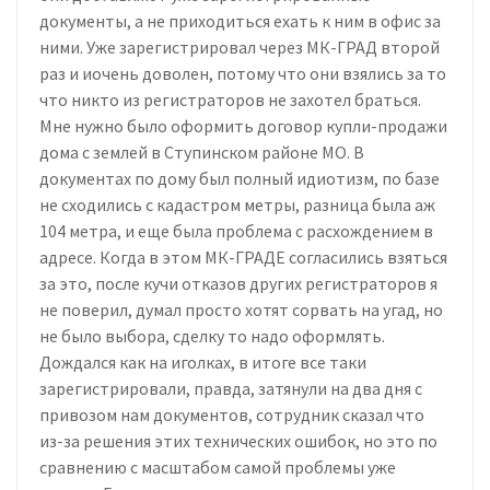
документы, а не приходиться ехать к ним в офис за
ними. Уже зарегистрировал через МК-ГРАД второй
раз и иочень доволен, потому что они взялись за то
что никто из регистраторов не захотел браться.
Мне нужно было оформить договор купли-продажи
дома с землей в Ступинском районе МО. В
документах по дому был полный идиотизм, по базе
не сходились с кадастром метры, разница была аж
104 метра, и еще была проблема с расхождением в
адресе. Когда в этом МК-ГРАДЕ согласились взяться
за это, после кучи отказов других регистраторов я
не поверил, думал просто хотят сорвать на угад, но
не было выбора, сделку то надо оформлять.
Дождался как на иголках, в итоге все таки
зарегистрировали, правда, затянули на два дня с
привозом нам документов, сотрудник сказал что
из-за решения этих технических ошибок, но это по
сравнению с масштабом самой проблемы уже