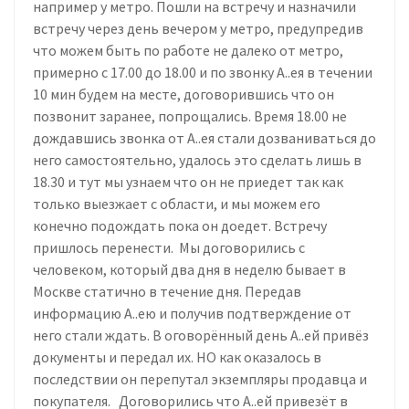
например у метро. Пошли на встречу и назначили
встречу через день вечером у метро, предупредив
что можем быть по работе не далеко от метро,
примерно с 17.00 до 18.00 и по звонку А..ея в течении
10 мин будем на месте, договорившись что он
позвонит заранее, попрощались. Время 18.00 не
дождавшись звонка от А..ея стали дозваниваться до
него самостоятельно, удалось это сделать лишь в
18.30 и тут мы узнаем что он не приедет так как
только выезжает с области, и мы можем его
конечно подождать пока он доедет. Встречу
пришлось перенести. Мы договорились с
человеком, который два дня в неделю бывает в
Москве статично в течение дня. Передав
информацию А..ею и получив подтверждение от
него стали ждать. В оговорённый день А..ей привёз
документы и передал их. НО как оказалось в
последствии он перепутал экземпляры продавца и
покупателя. Договорились что А..ей привезёт в