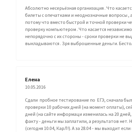
Абсолютно несерьёзная организация . Что касается
билеты с опечатками и неоднозначные вопросы , 
потому что вместо быстрой и точной проверки ч
проверку компьютером . Что касается независимог
непорядочно с их стороны - сроки проверки не вы
выкладываются . Зря выброшенные деньги. Бесто
Елена
10.05.2016
Сдали пробное тестирование по ЕГЭ, сначала бы
проверки 10 рабочих дней (на момент оплаты), се
дней (на сайте информаци изменилась на 20 дней, 
факту - деньги мы заплатили, а результатов нет. 
(сегодня 10.04, КарЛ!). А за 28.04 - мы выходит если