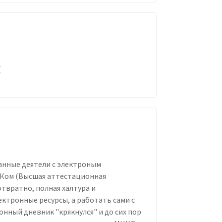
(
данные деятели с электроным
АКом (Высшая аттестационная
 отвратно, полная халтура и
ектронные ресурсы, а работать сами с
онный дневник "крякнулся" и до сих пор