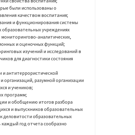
нки свойства воспитания;
орые были использованы о
вления качеством воспитания;
вания и функционирования системы
х образовательных учреждениях
е мониторингово-аналитических,
онных и оценочных функций;
ринговых изучений и исследований в
чиков для диагностики состояния
и и антитеррористической
и организаций, разумной организации
ся и учеников;
х программ;
ции и обобщению итогов разбора
щихся и выпускников образовательных
ик деловитости образовательных
 каждый год отчета сообразно