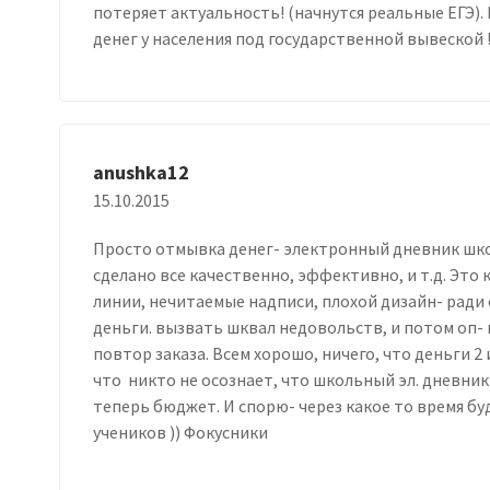
потеряет актуальность! (начнутся реальные ЕГЭ).
денег у населения под государственной вывеской 
anushka12
15.10.2015
Просто отмывка денег- электронный дневник шко
сделано все качественно, эффективно, и т.д. Это 
линии, нечитаемые надписи, плохой дизайн- ради
деньги. вызвать шквал недовольств, и потом оп-
повтор заказа. Всем хорошо, ничего, что деньги 2 
что никто не осознает, что школьный эл. дневни
теперь бюджет. И спорю- через какое то время б
учеников )) Фокусники