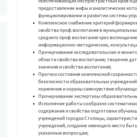
обеспечивающих беспристрастный нрав оце
предоставление инфы и аналитических кот
функционировании и развитии системы упра
Комплексное снабжение критерий формиро
свойства проф воспитания в муниципальны
среднего проф воспитания чрез воплощени
информационно-методических, консультаци
Прочерчивание исследовательских и монито
области свойства воспитания; творение дат
значения и свойства воспитания;
Прогноз состояния комплексной сохранност
безопасности образовательных учреждений 
кормления и охраны самочувствия обучающих
Прочерчивание экспертизы образовательны
Исполнение работы сообразно систематиза
содержания и свойства подготовки обучаю
учреждений городка Столицы, характерист
учреждений, создание имеющего место быть
указанным вопросцам;