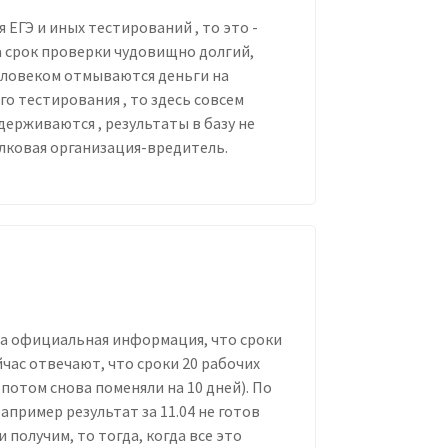
 ЕГЭ и иных тестирований , то это -
а срок проверки чудовищно долгий,
еловеком отмываются деньги на
о тестирования , то здесь совсем
держиваются , результаты в базу не
лковая организация-вредитель.
ла официальная информация, что сроки
йчас отвечают, что сроки 20 рабочих
потом снова поменяли на 10 дней). По
Например результат за 11.04 не готов
 и получим, то тогда, когда все это