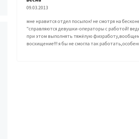
09.03.2013
мне нравится отдел посылок! не смотря на беско
"справляются девушки-операторы с работой! вед
при этом выполнять тяжёлую физработу,вообщем
восхищение!!! я бы не смогла так работать,особе