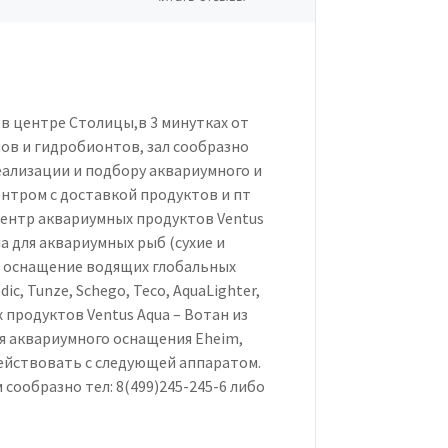
в центре Столицы,в 3 минутках от
нов и гидробионтов, зал сообразно
еализации и подбору аквариумного и
нтром с доставкой продуктов и пт
центр аквариумных продуктов Ventus
а для аквариумных рыб (сухие и
е оснащение водящих глобальных
c, Tunze, Schego, Teco, AquaLighter,
х продуктов Ventus Aqua – Вотан из
ля аквариумного оснащения Eheim,
одействовать с следующей аппаратом.
сообразно тел: 8(499)245-245-6 либо