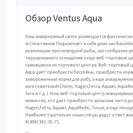
Обзор Ventus Aqua
Наш аквариумный салон размещается фактически 
м.Спортивная Подключает в себя демо зал бассей
реализации пресноводной рыбы, зал сообразно р
террариумного оснащения а еще веб-торговым це
самовывоза из торгового центра. Веб-торговый 
Aqua дает приобрести бассейны, приобрести корм
замороженные корма для рыб), а еще аквариумно
изготовителей(Eheim, Hagen,Tetra, Aquael, AquaMedi
Sera и т.д. ). Наш веб-торговый центр аквариумны
немногих, кто дает приобрести запасные части д
Hagen,Tetra, Aquael, AquaMedic, Tunze, а еще пос
Наиболее тщательно наши спецы дадут ответ вам 
8(499) 391-35-71.