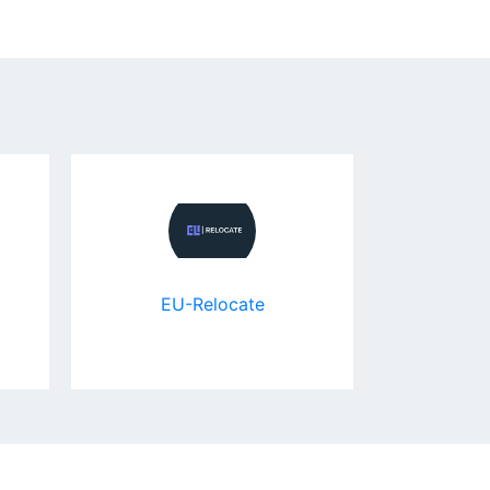
EU-Relocate
A