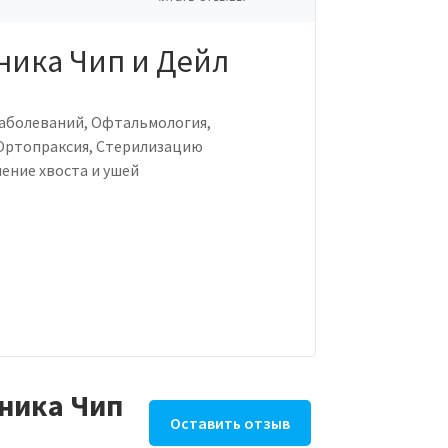
ника Чип и Дейл
заболеваний, Офтальмология,
 Ортопраксия, Стерилизацию
чение хвоста и ушей
ника Чип
Оставить отзыв