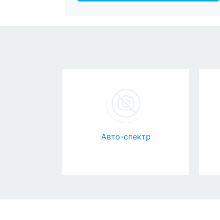
sc
Авто-спектр