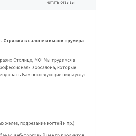
читать отзывы
г. Стрижка в салоне и вызов грумера
бразно Столице, МО! Мы трудимся в
 профессионалы зоосалона, которые
ендовать Вам последующие виды услуг
х желез, подрезание когтей и пр.)
обаках, веб-торговый центр продуктов