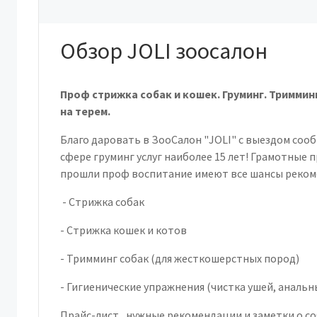
Обзор JOLI зоосалон
Проф стрижка собак и кошек. Груминг. Триммин
на терем.
Благо даровать в ЗооСалон "JOLI" с выездом соо
сфере груминг услуг наиболее 15 лет! Грамотные
прошли проф воспитание имеют все шансы реком
- Стрижка собак
- Стрижка кошек и котов
- Тримминг собак (для жесткошерстных пород)
- Гигиенические упражнения (чистка ушей, анальны
Прайс-лист , нужные рекомендации и заметки о с