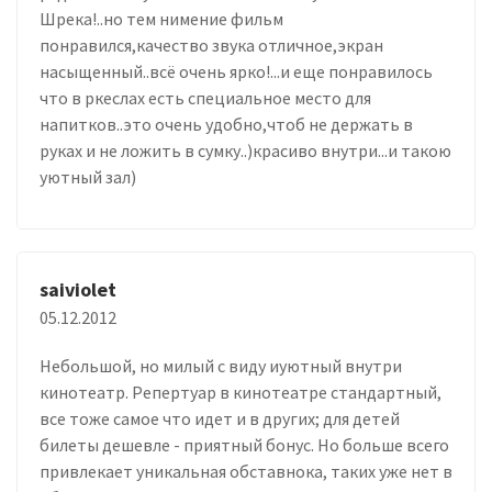
Шрека!..но тем нимение фильм
понравился,качество звука отличное,экран
насыщенный..всё очень ярко!...и еще понравилось
что в ркеслах есть специальное место для
напитков..это очень удобно,чтоб не держать в
руках и не ложить в сумку..)красиво внутри...и такою
уютный зал)
saiviolet
05.12.2012
Небольшой, но милый с виду иуютный внутри
кинотеатр. Репертуар в кинотеатре стандартный,
все тоже самое что идет и в других; для детей
билеты дешевле - приятный бонус. Но больше всего
привлекает уникальная обставнока, таких уже нет в