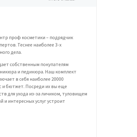
нтр проф косметики – подрядчик
ертов. Теснее наиболее 3-х
ного дела.
 дает собственным покупателям
никюра и педикюра. Наш комплект
ючает в себя наиболее 20000
с и бютжет. Посреди их вы еще
тв для ухода из-за личиком, туловищем
й и интересных услуг устроит