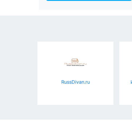
int
RussDivan.ru