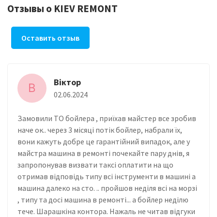
Отзывы о KIEV REMONT
Оставить отзыв
Віктор
В
02.06.2024
Замовили ТО бойлера , приїхав майстер все зробив
наче ок.. через 3 місяці потік бойлер, набрали їх,
вони кажуть добре це гарантійний випадок, але у
майстра машина в ремонті почекайте пару днів, я
запропонував визвати таксі оплатити на що
отримав відповідь типу всі інструменти в машині а
машина далеко на сто. .. пройшов неділя всі на морзі
, типу та досі машина в ремонті... а бойлер неділю
тече. Шарашкіна контора. Нажаль не читав відгуки