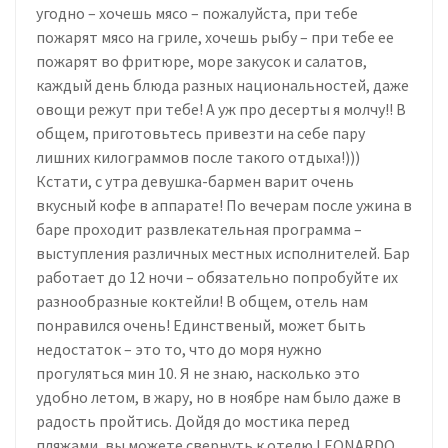
угодно – хочешь мясо – пожалуйста, при тебе
пожарят мясо на гриле, хочешь рыбу – при тебе ее
пожарят во фритюре, море закусок и салатов,
каждый день блюда разных национальностей, даже
овощи режут при тебе! А уж про десерты я молчу!! В
общем, приготовьтесь привезти на себе пару
лишних килограммов после такого отдыха!)))
Кстати, с утра девушка-бармен варит очень
вкусный кофе в аппарате! По вечерам после ужина в
баре проходит развлекательная программа –
выступления различных местных исполнителей. Бар
работает до 12 ночи – обязательно попробуйте их
разнообразные коктейли! В общем, отель нам
понравился очень! Единственый, может быть
недостаток – это то, что до моря нужно
прогуляться мин 10. Я не знаю, насколько это
удобно летом, в жару, но в ноябре нам было даже в
радость пройтись. Дойдя до мостика перед
пляжами, вы можете свернуть к отелю LEONARDO