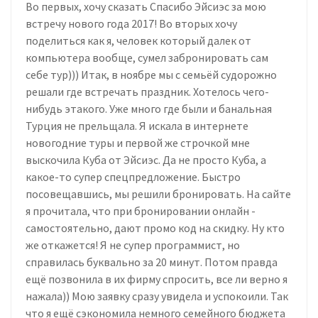
Во первых, хочу сказать Спасибо Эйсиэс за мою
встречу нового года 2017! Во вторых хочу
поделиться как я, человек который далек от
компьютера вообще, сумел забронировать сам
себе тур))) Итак, в ноябре мы с семьёй судорожно
решали где встречать праздник. Хотелось чего-
нибудь этакого. Уже много где были и банальная
Турция не прельщала. Я искала в интернете
новогодние туры и первой же строчкой мне
выскочила Куба от Эйсиэс. Да не просто Куба, а
какое-то супер спецпредложение. Быстро
посовещавшись, мы решили бронировать. На сайте
я прочитала, что при бронировании онлайн -
самостоятельно, дают промо код на скидку. Ну кто
же откажется! Я не супер программист, но
справилась буквально за 20 минут. Потом правда
ещё позвонила в их фирму спросить, все ли верно я
нажала)) Мою заявку сразу увидела и успокоили. Так
что я ещё сэкономила немного семейного бюджета