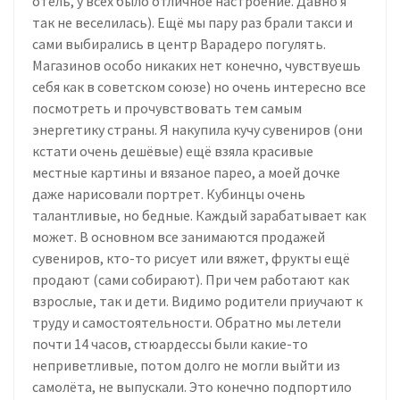
отель, у всех было отличное настроение. Давно я
так не веселилась). Ещё мы пару раз брали такси и
сами выбирались в центр Варадеро погулять.
Магазинов особо никаких нет конечно, чувствуешь
себя как в советском союзе) но очень интересно все
посмотреть и прочувствовать тем самым
энергетику страны. Я накупила кучу сувениров (они
кстати очень дешёвые) ещё взяла красивые
местные картины и вязаное парео, а моей дочке
даже нарисовали портрет. Кубинцы очень
талантливые, но бедные. Каждый зарабатывает как
может. В основном все занимаются продажей
сувениров, кто-то рисует или вяжет, фрукты ещё
продают (сами собирают). При чем работают как
взрослые, так и дети. Видимо родители приучают к
труду и самостоятельности. Обратно мы летели
почти 14 часов, стюардессы были какие-то
неприветливые, потом долго не могли выйти из
самолёта, не выпускали. Это конечно подпортило