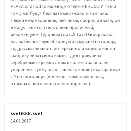
PLAZA или пойти налево, к отелю HERODS. И там и
там у вас будут бесплатные лежаки и зонтики.
Пляжи везде хорошие, песчаные, с хорошим заходом
в воду. Так что отель очень приличный,
рекомендуем! Туроператор ICS Tavel Group возил
нас на бесплатную обзорную экскурсию по городу,
гид рассказал много интересного и завезли нас на
фабрику эйлатского камня, где я прикупила
серебряные сережки с ним и колечко за вполне
умеренную сумму плюс там есть косметика-премиум
с Мертвого моря (конечно, тоже закупились,
отзывы о ней очень и очень хорошие).
svetikkk.svet
14.01.2017