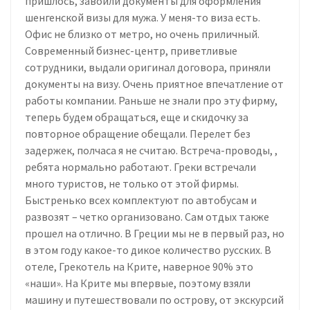
пришлось, завоили документы для оформления
шенгенской визы для мужа. У меня-то виза есть.
Офис не близко от метро, но очень приличный.
Современный бизнес-центр, приветливые
сотрудники, выдали оригинал договора, приняли
документы на визу. Очень приятное впечатление от
работы компании. Раньше не знали про эту фирму,
теперь будем обращаться, еще и скидочку за
повторное обращение обещали. Перелет без
задержек, полчаса я не считаю. Встреча-проводы, ,
ребята нормально работают. Греки встречали
много туристов, не только от этой фирмы.
Быстренько всех комплектуют по автобусам и
развозят – четко организовано. Сам отдых также
прошел на отлично. В Греции мы не в первый раз, но
в этом году какое-то дикое количество русских. В
отеле, Грекотель на Крите, наверное 90% это
«наши». На Крите мы впервые, поэтому взяли
машину и путешествовали по острову, от экскурсий