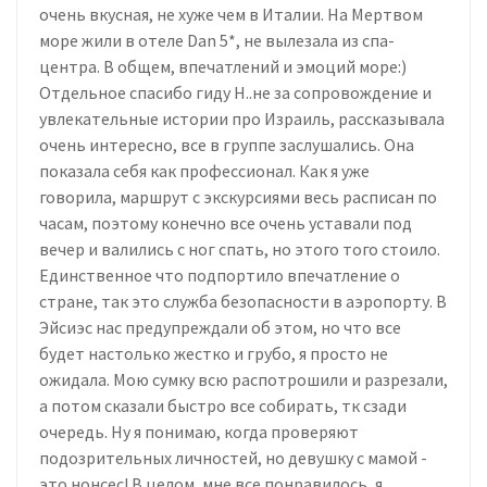
очень вкусная, не хуже чем в Италии. На Мертвом
море жили в отеле Dan 5*, не вылезала из спа-
центра. В общем, впечатлений и эмоций море:)
Отдельное спасибо гиду Н..не за сопровождение и
увлекательные истории про Израиль, рассказывала
очень интересно, все в группе заслушались. Она
показала себя как профессионал. Как я уже
говорила, маршрут с экскурсиями весь расписан по
часам, поэтому конечно все очень уставали под
вечер и валились с ног спать, но этого того стоило.
Единственное что подпортило впечатление о
стране, так это служба безопасности в аэропорту. В
Эйсиэс нас предупреждали об этом, но что все
будет настолько жестко и грубо, я просто не
ожидала. Мою сумку всю распотрошили и разрезали,
а потом сказали быстро все собирать, тк сзади
очередь. Ну я понимаю, когда проверяют
подозрительных личностей, но девушку с мамой -
это нонсес! В целом, мне все понравилось, я