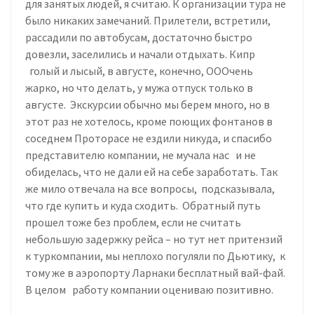
для занятых людей, я считаю. К организации тура не
было никаких замечаний. Прилетели, встретили,
рассадили по автобусам, достаточно быстро
довезли, заселились и начали отдыхать. Кипр
голый и лысый, в августе, конечно, ОООчень
жарко, но что делать, у мужа отпуск только в
августе. Экскурсии обычно мы берем много, но в
этот раз не хотелось, кроме поющих фонтанов в
соседнем Проторасе не ездили никуда, и спасибо
представителю компании, не мучала нас и не
обиделась, что не дали ей на себе заработать. Так
же мило отвечала на все вопросы, подсказывала,
что где купить и куда сходить. Обратный путь
прошел тоже без проблем, если не считать
небольшую задержку рейса – но тут нет притензий
к туркомпании, мы неплохо погуляли по Дьютику, к
тому же в аэропорту Ларнаки бесплатный вай-фай.
В целом работу компании оцениваю позитивно.