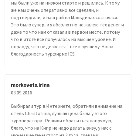
мы были уже на низком старте и решились. К тому
же нам очень оперативно все сделали, и
подтвердили, и наш рай на Мальдивах состоялся.
Это было супер, и я абсолютно не жалею тех денег и
даже то что нам отказали в первом месте, потому
что в итоге все получилось на высшем уровне. И
вправду, что не делается – все к лучшему. Наша
благодарность турфирме ICS.
morkovets.irina
03.09.2016
Выбирали тур в Интернете, обратили внимание на
отель Christofinia, лучшая цена была у этого
туроператора. Решили обратиться напрямую,
благо, что на Кипр не надо делать визу, у нас с
мужем шенгены стоят на 3 года, греками