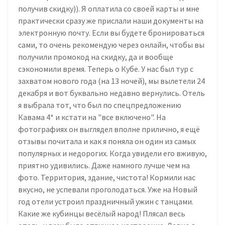
получив скидку)). Я оплатила со своей карты и мне
практически сразу же прислали наши документы на
электронную почту. Если вы будете бронироваться
сами, то очень рекомендую через онлайн, чтобы вы
получили промокод на скидку, да и вообще
сэкономили время. Теперь о Кубе. У нас был тур с
захватом нового года (на 13 ночей), мы вылетели 24
декабря и вот буквально недавно вернулись. Отель
я выбрала тот, что был по спецпредложению
Кавама 4* и кстати на "все включено". На
фотографиях он выглядел вполне прилично, я ещё
отзывы почитала и как я поняла он один из самых
популярных и недорогих. Когда увидели его вживую,
приятно удивились. Даже намного лучше чем на
фото. Территория, здание, чистота! Кормили нас
вкусно, не успевали проголодаться. Уже на Новый
год отели устроил праздничный ужин с танцами.
Какие же кубинцы весёлый народ! Плясал весь