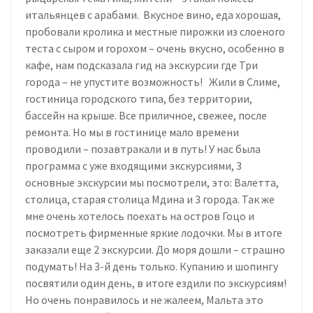
итальянцев с арабами. Вкусное вино, еда хорошая,
пробовали кролика и местные пирожки из слоеного
теста с сыром и горохом – очень вкусно, особенно в
кафе, нам подсказала гид на экскурсии где Три
города – не упустите возможность! Жили в Слиме,
гостиница городского типа, без территории,
бассейн на крыше. Все приличное, свежее, после
ремонта. Но мы в гостинице мало времени
проводили – позавтракали и в путь! У нас была
программа с уже входящими экскурсиями, 3
основные экскурсии мы посмотрели, это: Валетта,
столица, старая столица Мдина и 3 города. Так же
мне очень хотелось поехать на остров Гоцо и
посмотреть фирменные яркие лодочки. Мы в итоге
заказали еще 2 экскурсии. До моря дошли – страшно
подумать! На 3-й день только. Купанию и шопингу
посвятили один день, в итоге ездили по экскурсиям!
Но очень понравилось и не жалеем, Мальта это