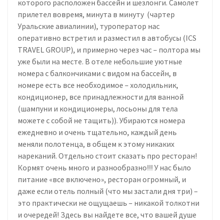
которого расположен бассейн и шезлонги. Самолет
прилетел вовремя, минута в минуту (чартер
Уральские авиалинии), туроператор нас
оперативно встретил и разместил в автобусы (ICS
TRAVEL GROUP), и примерно через час – полтора мы
уже были на месте. В отеле небольшие уютные
номера с балкончиками с видом на бассейн, в
номере есть все необходимое – холодильник,
кондиционер, все принадлежности для ванной
(шампуни и кондиционеры, лосьоны для тела
можете с собой не тащить)). Убираются номера
ежедневно и очень тщательно, каждый день
меняли полотенца, в общем к этому никаких
нареканий. Отдельно стоит сказать про ресторан!
Кормят очень много и разнообразно!!! У нас было
питание «все включено», ресторан огромный, и
даже если отель полный (что мы застали дня три) –
это практически не ощущаешь – никакой толкотни
и очередей! Здесь вы найдете все, что вашей душе