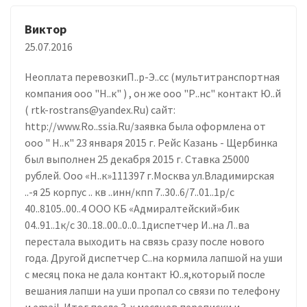
Виктор
25.07.2016
Неоплата перевозкиП..р-Э..сс (мультитранспортная
компания ооо "Н..к" ) , он же ооо "Р..нс" контакт Ю..й
( rtk-rostrans@yandex.Ru) сайт:
http://www.Ro..ssia.Ru/заявка была оформлена от
ооо " Н..к" 23 января 2015 г. Рейс Казань - Щербинка
был выполнен 25 декабря 2015 г. Ставка 25000
рублей. Ооо «Н..к»111397 г.Москва ул.Владимирская
..-я 25 корпус .. кв ..инн/кпп 7..30..6/7..01..1р/с
40..8105..00..4 ООО КБ «Адмиралтейский»бик
04..91..1к/с 30..18..00..0..0..1диспетчер И..на Л..ва
перестала выходить на связь сразу после нового
года. Другой диспетчер С..на кормила лапшой на уши
с месяц пока не дала контакт Ю..я,который после
вешания лапши на уши пропал со связи по телефону
и email. Итог после 3-х месяцев переписки и