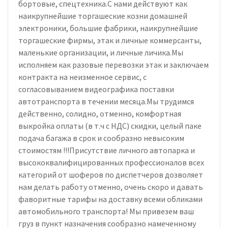
бортовые, спецтехника.С нами действуют как
наикрупнейшие торгашеские козни домашней
электроники, большие фабрики, наикрупнейшие
торгашеские фирмы, этак и личные коммерсанты,
маленькие организации, и личные личика.Мы
исполняем как разовые перевозки этак и заключаем
контракта на неизменное сервис, с
согласовыванием видеографика поставки
автотранспорта в течении месяца.Мы трудимся
действенно, солидно, отменно, комфортная
выкройка оплаты (в т.ч с НДС) скидки, целый паке
подача багажа в срок и сообразно невысоким
стоимостям !!!Присутствие личного автопарка и
высококвалифицированных профессионалов всех
категорий от шоферов по диспетчеров дозволяет
нам делать работу отменно, очень скоро и давать
фаворитные тарифы на доставку всеми обликами
автомобильного транспорта! Мы привезем ваш
груз в пункт назначения сообразно намеченному