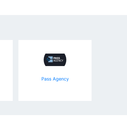
Pass Agency
ФГУП
горючи