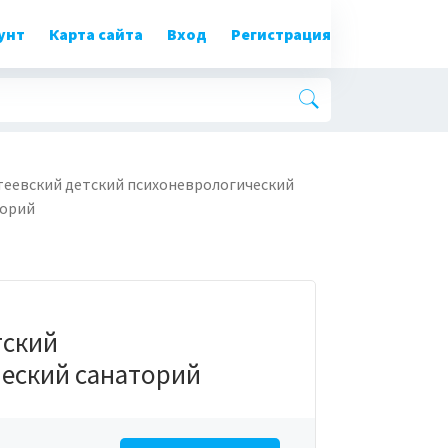
унт
Карта сайта
Вход
Регистрация
еевский детский психоневрологический
торий
тский
еский санаторий