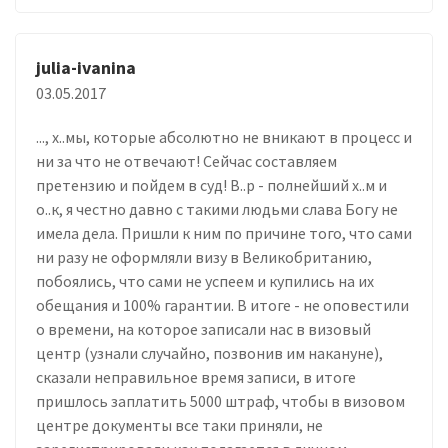
julia-ivanina
03.05.2017
..., х..мы, которые абсолютно не вникают в процесс и
ни за что не отвечают! Сейчас составляем
претензию и пойдем в суд! В..р - полнейший х..м и
о..к, я честно давно с такими людьми слава Богу не
имела дела. Пришли к ним по причине того, что сами
ни разу не оформляли визу в Великобританию,
побоялись, что сами не успеем и купились на их
обещания и 100% гарантии. В итоге - не оповестили
о времени, на которое записали нас в визовый
центр (узнали случайно, позвонив им накануне),
сказали неправильное время записи, в итоге
пришлось заплатить 5000 штраф, чтобы в визовом
центре документы все таки приняли, не