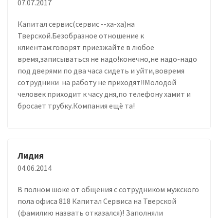
07.07.2017
Капитал сервис(сервис --ха-ха)на
Тверской.Безобразное отношение к
клиентам:говорят приезжайте в любое
время,записываться не надо!конечно,не надо-надо
под дверями по два часа сидеть и уйти,вовремя
сотрудники на работу не приходят!!Молодой
человек приходит к часу дня,по телефону хамит и
бросает трубку.Компания ещё та!
Лидия
04.06.2014
В полном шоке от общения с сотрудником мужского
пола офиса 818 Капитал Сервиса на Тверской
(фамилию назвать отказался)! Заполняли